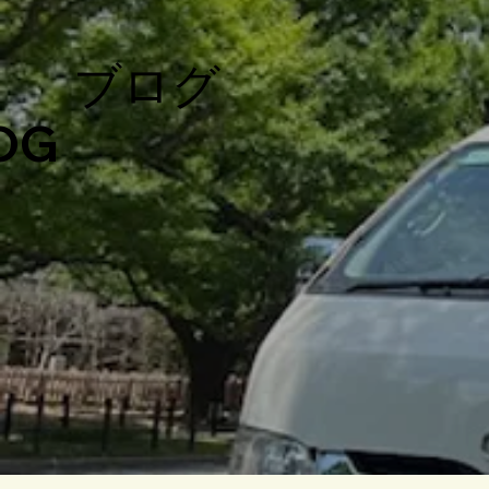
​ブログ
OG