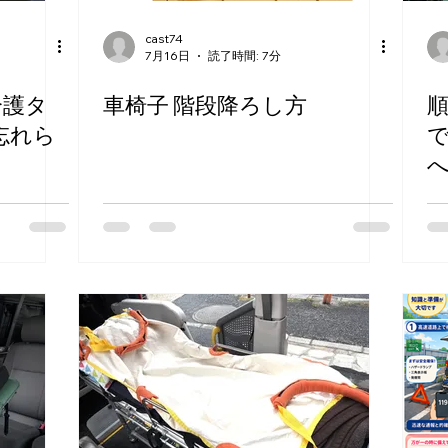
cast74
7月16日
読了時間: 7分
介護タ
車椅子 階段降ろし方
忘れら
～