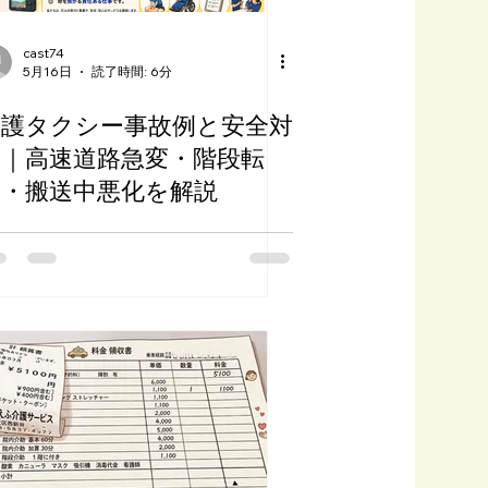
cast74
5月16日
読了時間: 6分
介護タクシー事故例と安全対
策｜高速道路急変・階段転
落・搬送中悪化を解説