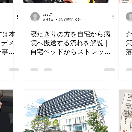
cast74
6月1日
読了時間: 6分
すは本
寝たきりの方を自宅から病
・デメ
院へ搬送する流れを解説｜
ー事業
自宅ベッドからストレッチ
ャー移乗まで