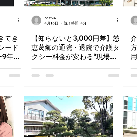
cast74
4月16日
読了時間: 4分
きてき
【知らないと3,000円差】慈
クシード
恵葛飾の通院・退院で介護タ
9年目
クシー料金が変わる“現場の
真実”