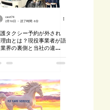
cast74
2月16日
読了時間: 6分
介護タクシー予約が外され
る理由とは？現役事業者が語
る業界の裏側と当社の違い
｜足立区