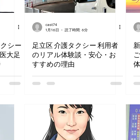
cast74
1月16日
読了時間: 6分
タクシー
足立区 介護タクシー 利用者
医大足
のリアル体験談・安心・お
時
すすめの理由
体