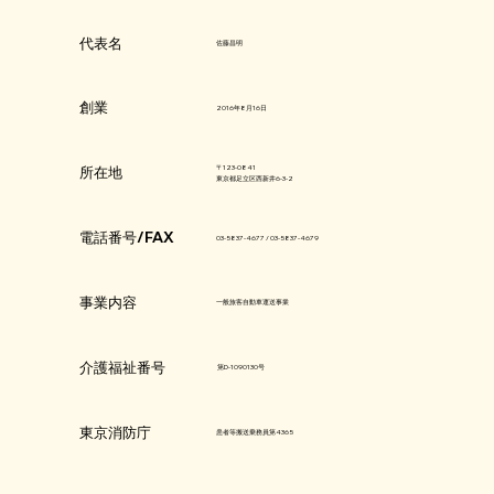
​代表名
佐藤昌明​
​創業
2016年8月16日
〒123-0841
​所在地
東京都​足立区西新井6-3-2
​電話番号/FAX
​03-5837-4677 / ​03-5837-4679
​事業内容
一般旅客自動車運送事業​
​介護福祉番号
第D-1090130号
​東京消防庁
患者等搬送乗務員第4365