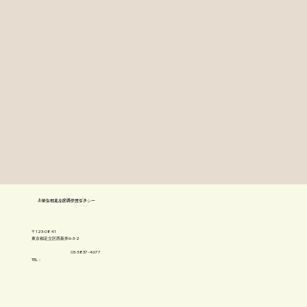
​あいしーえふ介護サービス
​東京都足立区の介護タクシー
〒123-0841
​東京都足立区西新井6-3-2
03-5837-4677
TEL：