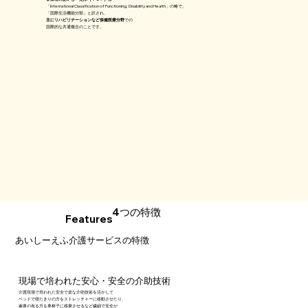
「International Classification of Functioning, Disability and Health」の略で、
「国際生活機能分類」と訳され、
主にリハビリテーションなど保健医療分野
での
国際的な共通概念のことです。
4つの特徴
Features
​あいしーえふ介護サービスの特徴
現場で培われた安心・安全の介助技術​
介護現場で培われた安全で楽な介助技術を活かして
ベッドで寝たきりの方を
ストレッチャーに移動させたり、
麻痺の有る方を車椅子に移乗させるなど繊細
で安全が