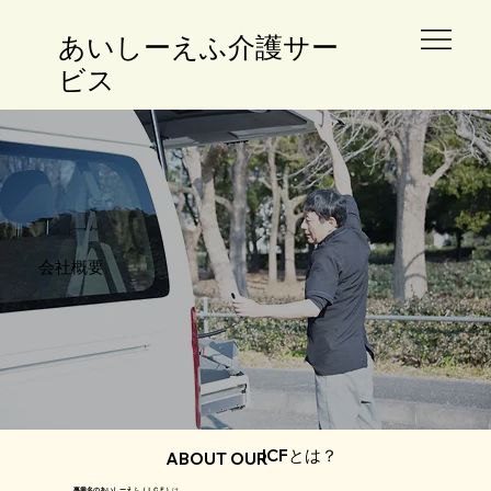
​あいしーえふ介護サー
ビス
​会社概要
ICFとは？
ABOUT OUR
事業名のあいしーえふ（ＩＣＦ）
は