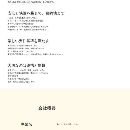
求められる作業も経験が活かされ確実
に行う事が可能です。​
安心と快適を乗せて、目的地まで
ハイエースの福祉車両を使用しており、
ストレッチャーを載せても５名様が乗車可能。
車椅子も2台同時に車載可能です。
当社使用のハイエースは乗り心地が改善されており
一般的なハイエースとは明確に異なる乗り心地です。
​厳しい要件基準を満たす
​東京消防庁より認定の資格を得ており、
消防庁が認める技術、装備、車両であるかなど
厳しい要件をクリア​しております。
東京消防庁防災救急センター主催の講習会に積極的に参加しております。
​大切なのは連携と情報
​提携ドライバーが23区、多摩、神奈川、埼玉に
居るので各地域の病院情報、遠方でのトラブルにも
対応可能です
​介護タクシーで大切なのは、
連携、情報だと確信しております。
​会社概要
​事業名
あいしーえふ介護サービス