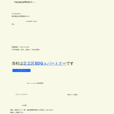
​あいしーえふ介護サービス
​東京都足立区の介護タクシー
〒123-0841
​東京都足立区西新井6-3-2
03-5837-4677
TEL：
営業時間：7:00〜21:00
※年中無休（正月、盆休み、GWも営業）
​当社は
足立区SDGｓパートナー
です
トップページ
キャッシュレス​決済対応
​クレジットカード
QRコード決済
​その他
現金、福祉タクシー券、福祉事務所請求にも対応しております。
事前にご相談下さい​。