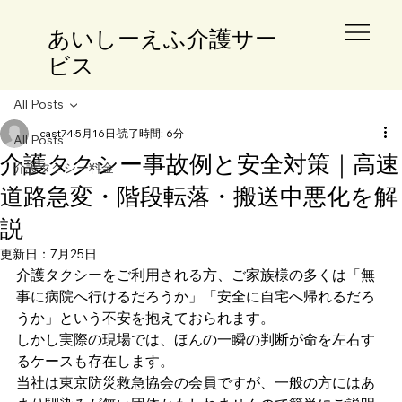
​あいしーえふ介護サー
ビス
All Posts
cast74
5月16日
読了時間: 6分
All Posts
介護タクシー事故例と安全対策｜高速
介護タクシー料金
道路急変・階段転落・搬送中悪化を解
説
更新日：
7月25日
介護タクシーをご利用される方、ご家族様の多くは「無
事に病院へ行けるだろうか」「安全に自宅へ帰れるだろ
うか」という不安を抱えておられます。
しかし実際の現場では、ほんの一瞬の判断が命を左右す
るケースも存在します。
当社は東京防災救急協会の会員ですが、一般の方にはあ