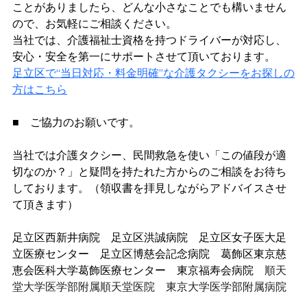
ことがありましたら、どんな小さなことでも構いません
ので、お気軽にご相談ください。
当社では、介護福祉士資格を持つドライバーが対応し、
安心・安全を第一にサポートさせて頂いております。
足立区で“当日対応・料金明確”な介護タクシーをお探しの
方はこちら
■　ご協力のお願いです。
当社では介護タクシー、民間救急を使い「この値段が適
切なのか？」と疑問を持たれた方からのご相談をお待ち
しております。（領収書を拝見しながらアドバイスさせ
て頂きます）
足立区西新井病院　足立区洪誠病院　足立区女子医大足
立医療センター　足立区博慈会記念病院　葛飾区東京慈
恵会医科大学葛飾医療センター　東京福寿会病院　
順天
堂大学医学部附属順天堂医院　東京大学医学部附属病院