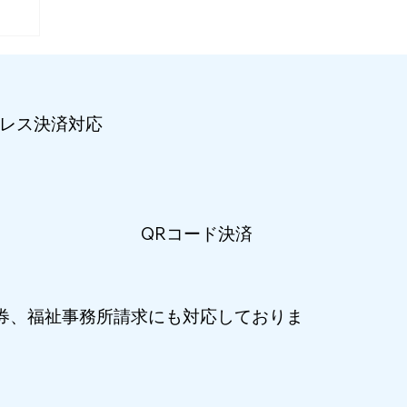
で
へ
レス​決済対応
QRコード決済
ド
券、福祉事務所請求にも対応しておりま
。