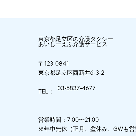
開業10周年 足立区介護タク
シー10年の軌跡 ～忘れられな
い出来事と感謝～
​東京都足立区の介護タクシー
​あいしーえふ介護サービス
〒123-0841
​東京都足立区西新井6-3-2
03-5837-4677
TEL：
営業時間：7:00〜21:00
※年中無休（正月、盆休み、GWも営