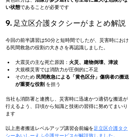
い状態
であることが必要です
9. 足立区介護タクシーがまとめ解説
今回の前半講習は50分と短時間でしたが、災害時におけ
る民間救急の役割の大きさを再認識しました。
大震災の主な死亡原因：
火災、建物倒壊、津波
大規模災害では消防力が圧倒的に不足
そのため 
民間救急による「黄色区分」傷病者の搬送
が重要な役割
 を担う
当社も消防署と連携し、災害時に迅速かつ適切な搬送が
行えるよう、日頃から知識と技術の習得に努めてまいり
ます
以上患者搬送レベルアップ講習会前編を
足立区介護タク
シーあいしーえふ介護サービスが解説致しました。