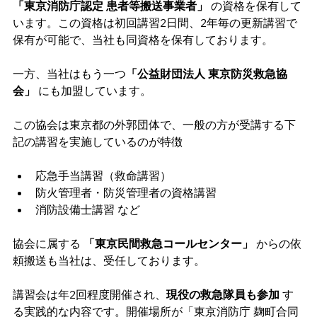
「東京消防庁認定 患者等搬送事業者」
 の資格を保有して
います。この資格は初回講習2日間、2年毎の更新講習で
保有が可能で、当社も同資格を保有しております。
一方、当社はもう一つ
「公益財団法人 東京防災救急協
会」
 にも加盟しています。
この協会は東京都の外郭団体で、一般の方が受講する下
記の講習を実施しているのが特徴
応急手当講習（救命講習）
防火管理者・防災管理者の資格講習
消防設備士講習 など
協会に属する 
「東京民間救急コールセンター」
 からの依
頼搬送も当社は、受任しております。
講習会は年2回程度開催され、
現役の救急隊員も参加
 す
る実践的な内容です。開催場所が「東京消防庁 麹町合同