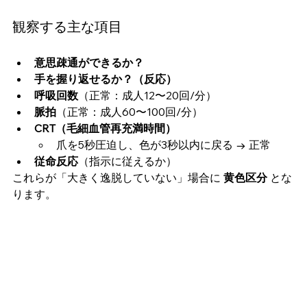
観察する主な項目
意思疎通ができるか？
手を握り返せるか？（反応）
呼吸回数
（正常：成人12〜20回/分）
脈拍
（正常：成人60〜100回/分）
CRT（毛細血管再充満時間）
爪を5秒圧迫し、色が3秒以内に戻る → 正常
従命反応
（指示に従えるか）
これらが「大きく逸脱していない」場合に 
黄色区分
 とな
ります。