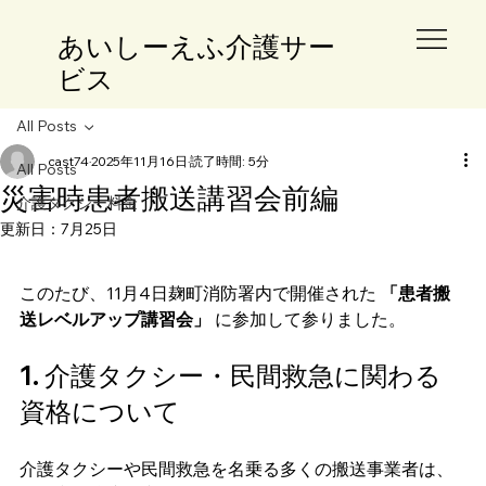
​あいしーえふ介護サー
ビス
All Posts
cast74
2025年11月16日
読了時間: 5分
All Posts
災害時患者搬送講習会前編
介護タクシー料金
更新日：
7月25日
このたび、11月4日麹町消防署内で開催された 
「患者搬
送レベルアップ講習会」
 に参加して参りました。
1. 介護タクシー・民間救急に関わる
資格について
介護タクシーや民間救急を名乗る多くの搬送事業者は、