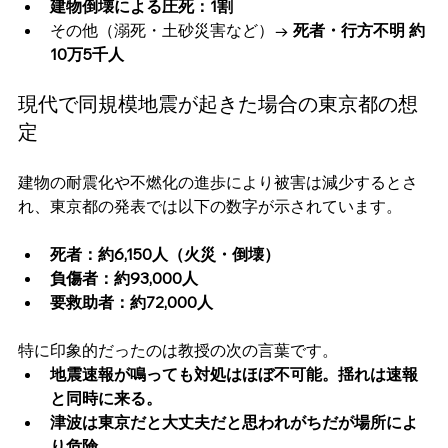
建物倒壊による圧死：1割
その他（溺死・土砂災害など）→ 
死者・行方不明 約
10万5千人
現代で同規模地震が起きた場合の東京都の想
定
建物の耐震化や不燃化の進歩により被害は減少するとさ
れ、東京都の発表では以下の数字が示されています。
死者：約6,150人（火災・倒壊）
負傷者：約93,000人
要救助者：約72,000人
特に印象的だったのは教授の次の言葉です。
地震速報が鳴っても対処はほぼ不可能。揺れは速報
と同時に来る。
津波は東京だと大丈夫だと思われがちだが場所によ
り危険