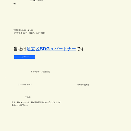
03-5837-4677
TEL：
営業時間：7:00〜21:00
※年中無休（正月、盆休み、GWも営業）
​当社は
足立区SDGｓパートナー
です
トップページ
キャッシュレス​決済対応
​クレジットカード
QRコード決済
​その他
現金、福祉タクシー券、福祉事務所請求にも対応しております。
事前にご相談下さい​。