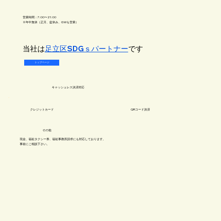
営業時間：7:00〜21:00
※年中無休（正月、盆休み、GWも営業）
​当社は
足立区SDGｓパートナー
です
トップページ
キャッシュレス​決済対応
​クレジットカード
QRコード決済
​その他
現金、福祉タクシー券、福祉事務所請求にも対応しております。
事前にご相談下さい​。