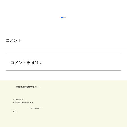
コメント
車椅子 階段降ろし方
コメントを追加…
​あいしーえふ介護サービス
​東京都足立区の介護タクシー
〒123-0841
​東京都足立区西新井6-3-2
03-5837-4677
TEL：