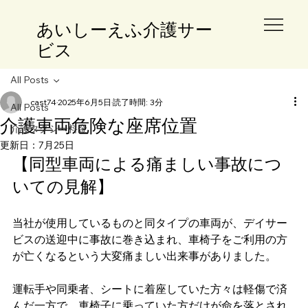
​あいしーえふ介護サー
ビス
All Posts
cast74
2025年6月5日
読了時間: 3分
All Posts
介護車両危険な座席位置
介護タクシー料金
更新日：
7月25日
【同型車両による痛ましい事故につ
いての見解】
当社が使用しているものと同タイプの車両が、デイサー
ビスの送迎中に事故に巻き込まれ、車椅子をご利用の方
が亡くなるという大変痛ましい出来事がありました。
運転手や同乗者、シートに着座していた方々は軽傷で済
んだ一方で、車椅子に乗っていた方だけが命を落とされ