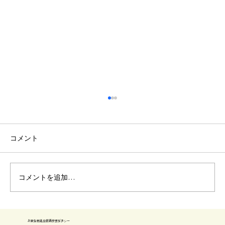
コメント
車椅子 階段降ろし方
コメントを追加…
​あいしーえふ介護サービス
​東京都足立区の介護タクシー