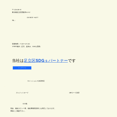
〒123-0841
​東京都足立区西新井6-3-2
03-5837-4677
TEL：
営業時間：7:00〜21:00
※年中無休（正月、盆休み、GWも営業）
​当社は
足立区SDGｓパートナー
です
トップページ
キャッシュレス​決済対応
​クレジットカード
QRコード決済
​その他
現金、福祉タクシー券、福祉事務所請求にも対応しております。
事前にご相談下さい​。