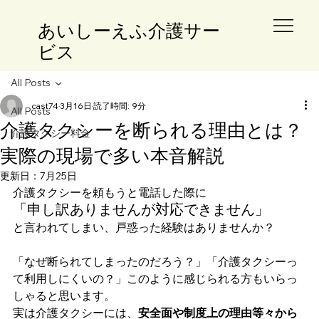
​あいしーえふ介護サー
ビス
All Posts
cast74
3月16日
読了時間: 9分
All Posts
介護タクシーを断られる理由とは？
介護タクシー料金
実際の現場で多い本音解説
更新日：
7月25日
介護タクシーを頼もうと電話した際に
「申し訳ありませんが対応できません」
と言われてしまい、戸惑った経験はありませんか？
「なぜ断られてしまったのだろう？」「介護タクシーっ
て利用しにくいの？」このように感じられる方もいらっ
しゃると思います。
実は介護タクシーには、
安全面や制度上の理由等々から